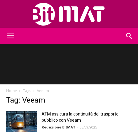
BitMat
Home
Tags
Veeam
Tag: Veeam
ATM assicura la continuità del trasporto
pubblico con Veeam
Redazione BitMAT
-
03/09/2025