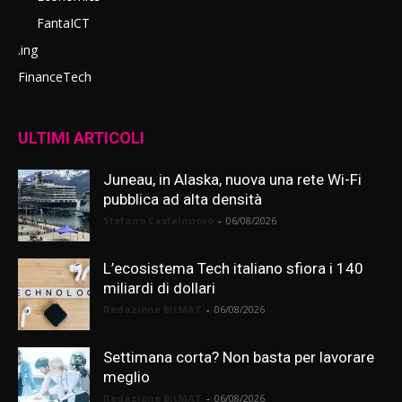
FantaICT
.ing
FinanceTech
ULTIMI ARTICOLI
Juneau, in Alaska, nuova una rete Wi-Fi
pubblica ad alta densità
Stefano Castelnuovo
-
06/08/2026
L’ecosistema Tech italiano sfiora i 140
miliardi di dollari
Redazione BitMAT
-
06/08/2026
Settimana corta? Non basta per lavorare
meglio
Redazione BitMAT
-
06/08/2026