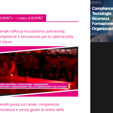
BitMATv – I video di BitMAT
endAI rafforza l’ecosistema: partnership,
mpetenze e innovazione per la cybersecurity
l futuro
endAI punta sul canale: competenze,
nsulenza e servizi gestiti al centro della