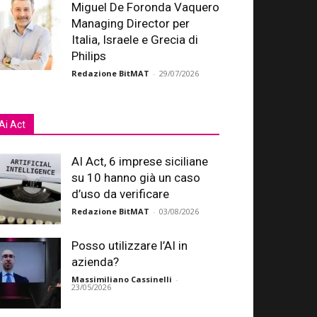
Miguel De Foronda Vaquero
Managing Director per
Italia, Israele e Grecia di
Philips
Redazione BitMAT
-
29/07/2026
Ai Act
AI Act, 6 imprese siciliane
su 10 hanno già un caso
d’uso da verificare
Redazione BitMAT
-
03/08/2026
Posso utilizzare l’AI in
azienda?
Massimiliano Cassinelli
-
23/05/2026