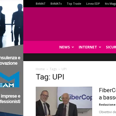
BitMAT
BitMATv
Top Trade
Linea EDP
Itis Mag
NEWS
INTERNET
SICU
Home
Tags
UPI
Tag: UPI
FiberC
a bass
Redazione
Obiettivi d