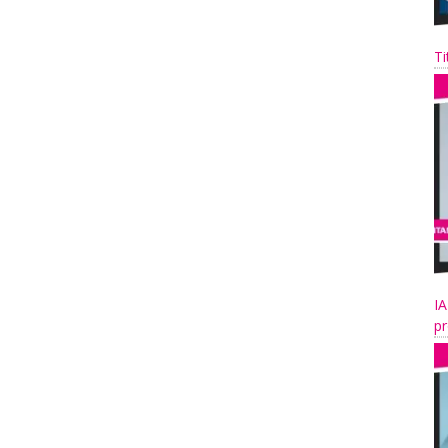
Ti
IA
pr