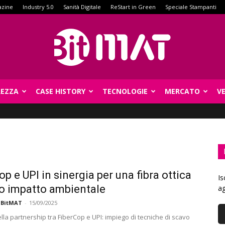
azine
Industry 5.0
Sanità Digitale
ReStart in Green
Speciale Stampanti
REZZA
CASE HISTORY
TECNOLOGIE
MERCATO
V
BitMat
op e UPI in sinergia per una fibra ottica
Is
o impatto ambientale
ag
 BitMAT
-
15/09/2025
ella partnership tra FiberCop e UPI: impiego di tecniche di scavo