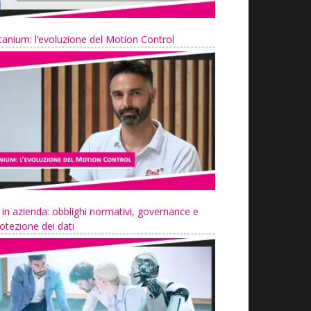
tanium: l’evoluzione del Motion Control
 in azienda: obblighi normativi, governance e
otezione dei dati