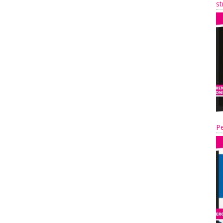
st
Pe