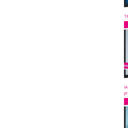
Ti
IA
pr