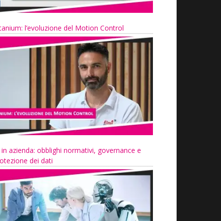
tanium: l’evoluzione del Motion Control
 in azienda: obblighi normativi, governance e
otezione dei dati