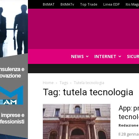
BitMAT
BitMATv
Top Trade
Linea EDP
Itis Mag
NEWS
INTERNET
SICU
Home
Tags
Tutela tecnologia
Tag: tutela tecnologia
App: pr
tecnol
Redazione
Il 28 genna