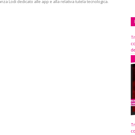
za Lodi dedicato alle app e alla relativa tutela tecnologica.
Tr
co
de
Tr
co