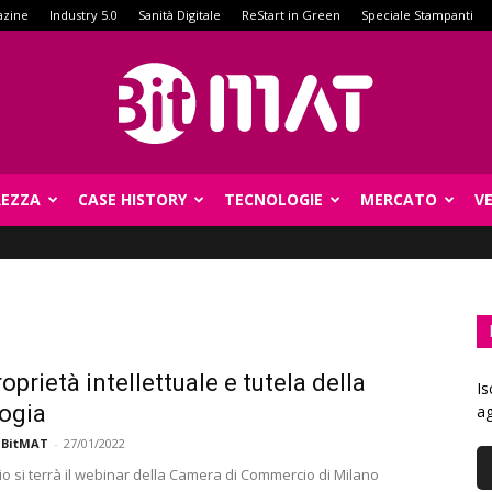
azine
Industry 5.0
Sanità Digitale
ReStart in Green
Speciale Stampanti
REZZA
CASE HISTORY
TECNOLOGIE
MERCATO
V
BitMat
oprietà intellettuale e tutela della
Is
ogia
ag
 BitMAT
-
27/01/2022
io si terrà il webinar della Camera di Commercio di Milano