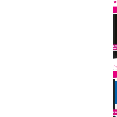
st
Pe