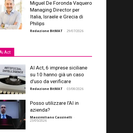
Miguel De Foronda Vaquero
Managing Director per
Italia, Israele e Grecia di
Philips
Redazione BitMAT
-
29/07/2026
Ai Act
AI Act, 6 imprese siciliane
su 10 hanno già un caso
d’uso da verificare
Redazione BitMAT
-
03/08/2026
Posso utilizzare l’AI in
azienda?
Massimiliano Cassinelli
-
23/05/2026