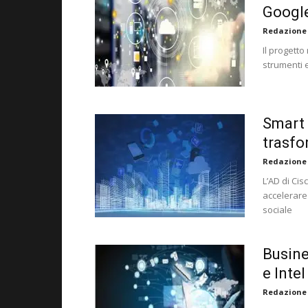
Googl
Redazione
Il progetto
strumenti 
Smart c
trasfo
Redazione
L’AD di Cis
accelerare
sociale
Busine
e Inte
Redazione