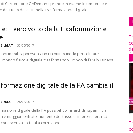
o di Cornerstone OnDemand prende in esame le tendenze e
e del ruolo delle HR nella trasformazione digitale
ile: il vero volto della trasformazione
le
Tr
co
 BitMAT
-
30/05/2017
de
zioni mobili rappresentano un ottimo modo per colmare il
 il mondo fisico e digitale trasformando il modo di fare business
sformazione digitale della PA cambia il
 BitMAT
-
26/05/2017
mazione digitale della PA possibili 35 miliardi di risparmi tra
 e maggiori entrate, aumento del tasso di imprenditorialità,
 conoscenza, lotta alla corruzione
Tr
co