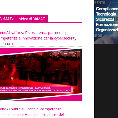
BitMATv – I video di BitMAT
endAI rafforza l’ecosistema: partnership,
mpetenze e innovazione per la cybersecurity
l futuro
endAI punta sul canale: competenze,
nsulenza e servizi gestiti al centro della