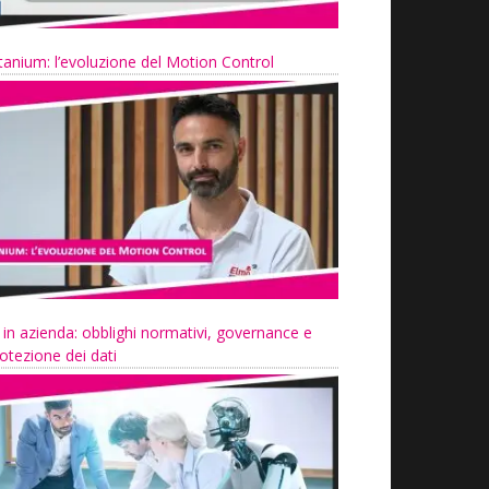
tanium: l’evoluzione del Motion Control
 in azienda: obblighi normativi, governance e
otezione dei dati