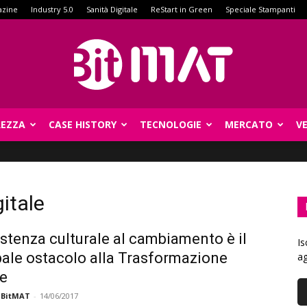
azine
Industry 5.0
Sanità Digitale
ReStart in Green
Speciale Stampanti
REZZA
CASE HISTORY
TECNOLOGIE
MERCATO
V
BitMat
itale
istenza culturale al cambiamento è il
Is
pale ostacolo alla Trasformazione
ag
le
 BitMAT
-
14/06/2017