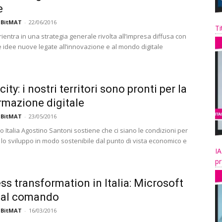
e
 BitMAT
-
22/06/2016
Ti
 rientra in una strategia generale rivolta all’impresa diffusa con
e idee nuove legate all’innovazione e al mondo digitale
ity: i nostri territori sono pronti per la
rmazione digitale
 BitMAT
-
23/05/2016
co Italia Agostino Santoni sostiene che ci siano le condizioni per
 lo sviluppo in modo sostenibile dal punto di vista economico e
IA
pr
ss transformation in Italia: Microsoft
l al comando
 BitMAT
-
16/03/2016