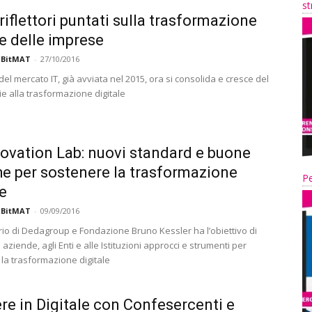
st
riflettori puntati sulla trasformazione
le delle imprese
 BitMAT
-
27/10/2016
del mercato IT, già avviata nel 2015, ora si consolida e cresce del
e alla trasformazione digitale
ovation Lab: nuovi standard e buone
he per sostenere la trasformazione
Pe
le
 BitMAT
-
09/09/2016
orio di Dedagroup e Fondazione Bruno Kessler ha l’obiettivo di
e aziende, agli Enti e alle Istituzioni approcci e strumenti per
 la trasformazione digitale
re in Digitale con Confesercenti e