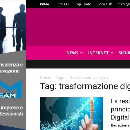
BitMAT
BitMATv
Top Trade
Linea EDP
Itis Mag
NEWS
INTERNET
SICU
Home
Tags
Trasformazione digitale
Tag: trasformazione dig
La res
princi
Digita
Redazione