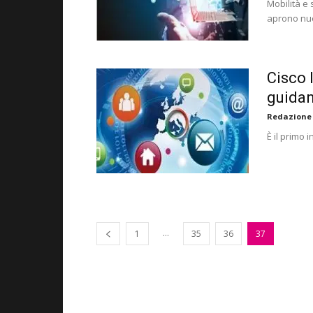
Mobilità e 
aprono nuo
Cisco 
guidan
Redazione
È il primo 
...
1
35
36
37