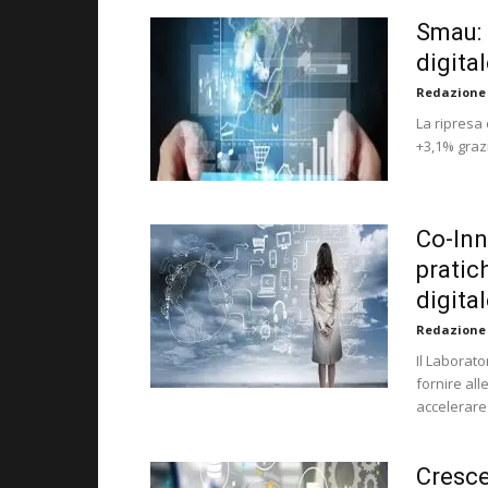
Smau: 
digita
Redazione
La ripresa 
+3,1% grazi
Co-Inn
pratic
digita
Redazione
Il Laborat
fornire all
accelerare
Cresce