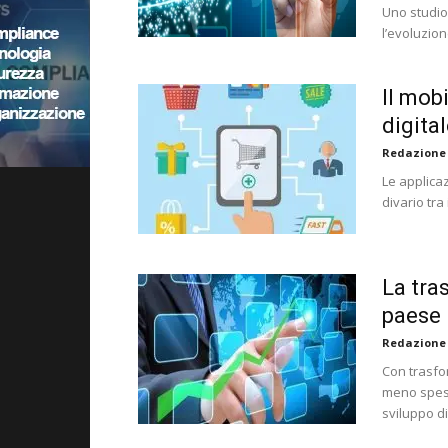
Uno studi
l’evoluzion
Il mob
digita
Redazione
Le applica
divario tra
La tra
paese
Redazione
Con trasfor
meno spesa
sviluppo di