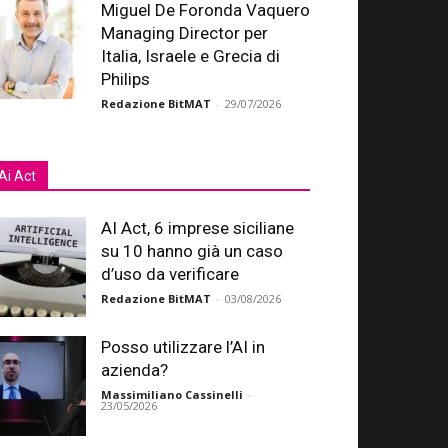
Miguel De Foronda Vaquero
Managing Director per
Italia, Israele e Grecia di
Philips
Redazione BitMAT
-
29/07/2026
Ai Act
AI Act, 6 imprese siciliane
su 10 hanno già un caso
d’uso da verificare
Redazione BitMAT
-
03/08/2026
Posso utilizzare l’AI in
azienda?
Massimiliano Cassinelli
-
23/05/2026