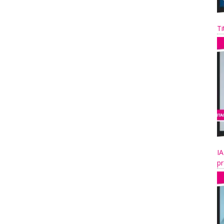
Ti
IA
pr