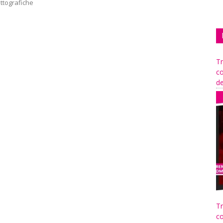
ittografiche
Tr
co
de
Tr
co