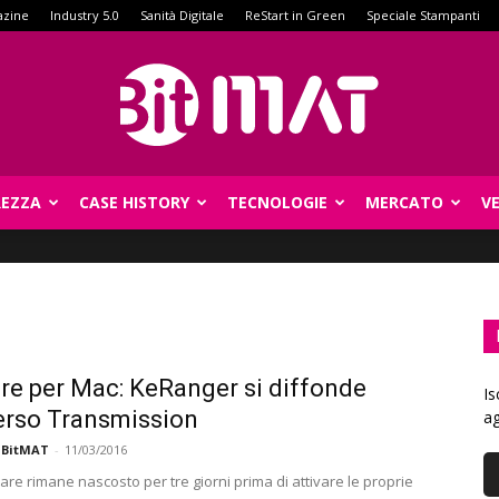
azine
Industry 5.0
Sanità Digitale
ReStart in Green
Speciale Stampanti
REZZA
CASE HISTORY
TECNOLOGIE
MERCATO
V
BitMat
e per Mac: KeRanger si diffonde
Is
erso Transmission
ag
 BitMAT
-
11/03/2016
re rimane nascosto per tre giorni prima di attivare le proprie