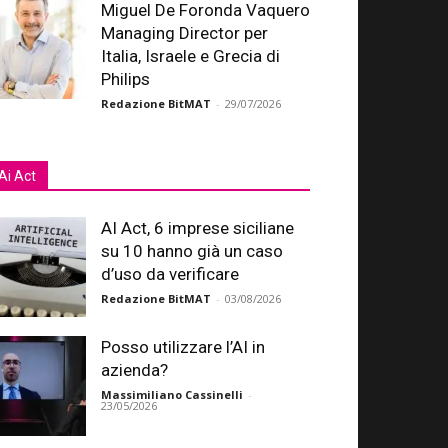
Miguel De Foronda Vaquero
Managing Director per
Italia, Israele e Grecia di
Philips
Redazione BitMAT
-
29/07/2026
Ai Act
AI Act, 6 imprese siciliane
su 10 hanno già un caso
d’uso da verificare
Redazione BitMAT
-
03/08/2026
Posso utilizzare l’AI in
azienda?
Massimiliano Cassinelli
-
23/05/2026