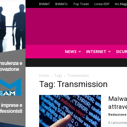
BitMAT
BitMATv
Top Trade
Linea EDP
Itis Mag
NEWS
INTERNET
SICU
Home
Tags
Transmission
Tag: Transmission
Malwar
attrav
Redazione
Il ransomwa