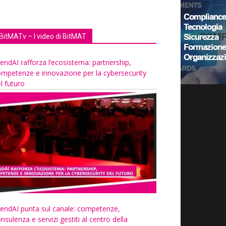
BitMATv – I video di BitMAT
endAI rafforza l’ecosistema: partnership,
mpetenze e innovazione per la cybersecurity
l futuro
endAI punta sul canale: competenze,
nsulenza e servizi gestiti al centro della