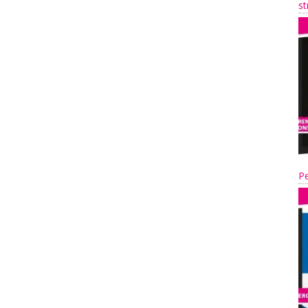
st
Pe