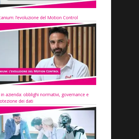
tanium: l’evoluzione del Motion Control
 in azienda: obblighi normativi, governance e
otezione dei dati