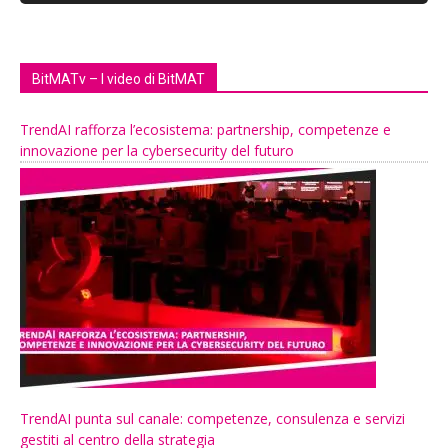
BitMATv – I video di BitMAT
TrendAI rafforza l’ecosistema: partnership, competenze e
innovazione per la cybersecurity del futuro
TrendAI punta sul canale: competenze, consulenza e servizi
gestiti al centro della strategia