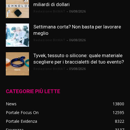
miliardi di dollari
Redazione BitMAT
-
06/08/2026
Settimana corta? Non basta per lavorare
meglio
Redazione BitMAT
-
06/08/2026
Tyvek, tessuto o silicone: quale materiale
scegliere per i braccialetti del tuo evento?
Redazione BitMAT
-
05/08/2026
CATEGORIE PIÙ LETTE
News
13800
Portale Focus On
12595
Portale Evidenza
8322
Sicurezza
3137