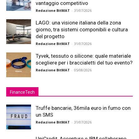
vantaggio competitivo
Redazione BitMAT
-
31/07/2026
LAGO: una visione italiana della zona
giorno, tra sistemi componibili e cultura
del progetto
Redazione BitMAT
-
31/07/2026
Tyvek, tessuto o silicone: quale materiale
scegliere per i braccialetti del tuo evento?
Redazione BitMAT
-
05/08/2026
FinanceTech
Truffe bancarie, 36mila euro in fumo con
un SMS
Redazione BitMAT
-
31/07/2026
UniCredit, Accenture e IBM collaborano