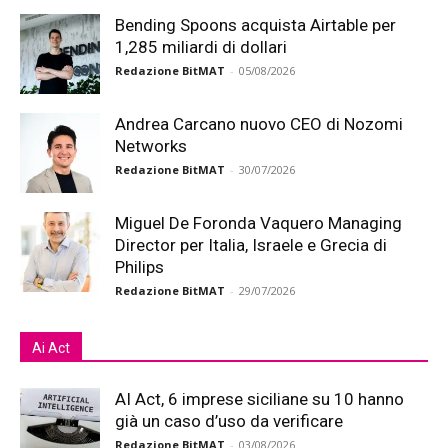
Bending Spoons acquista Airtable per
1,285 miliardi di dollari
Redazione BitMAT
-
05/08/2026
Andrea Carcano nuovo CEO di Nozomi
Networks
Redazione BitMAT
-
30/07/2026
Miguel De Foronda Vaquero Managing
Director per Italia, Israele e Grecia di
Philips
Redazione BitMAT
-
29/07/2026
Ai Act
AI Act, 6 imprese siciliane su 10 hanno
già un caso d’uso da verificare
Redazione BitMAT
-
03/08/2026