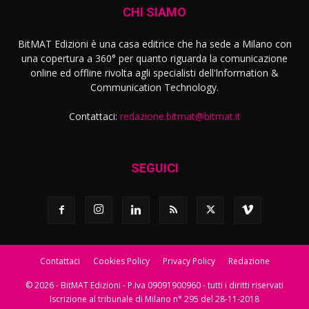
CHI SIAMO
BitMAT Edizioni è una casa editrice che ha sede a Milano con
una copertura a 360° per quanto riguarda la comunicazione
online ed offline rivolta agli specialisti dell'lnformation &
Communication Technology.
Contattaci:
redazione.bitmat@bitmat.it
SEGUICI
Contattaci
Cookies Policy
Privacy Policy
Redazione
© 2026 - BitMAT Edizioni - P.Iva 09091900960 - tutti i diritti riservati
Iscrizione al tribunale di Milano n° 295 del 28-11-2018