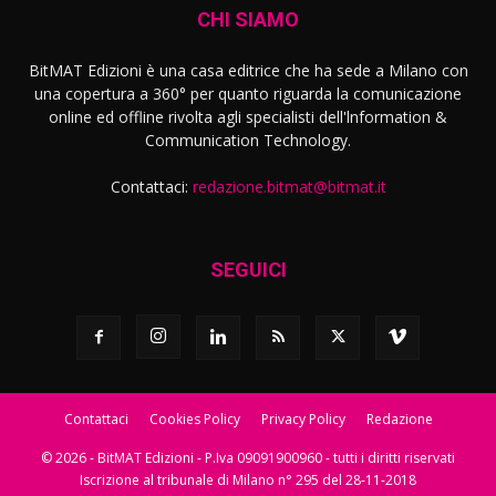
CHI SIAMO
BitMAT Edizioni è una casa editrice che ha sede a Milano con
una copertura a 360° per quanto riguarda la comunicazione
online ed offline rivolta agli specialisti dell'lnformation &
Communication Technology.
Contattaci:
redazione.bitmat@bitmat.it
SEGUICI
Contattaci
Cookies Policy
Privacy Policy
Redazione
© 2026 - BitMAT Edizioni - P.Iva 09091900960 - tutti i diritti riservati
Iscrizione al tribunale di Milano n° 295 del 28-11-2018