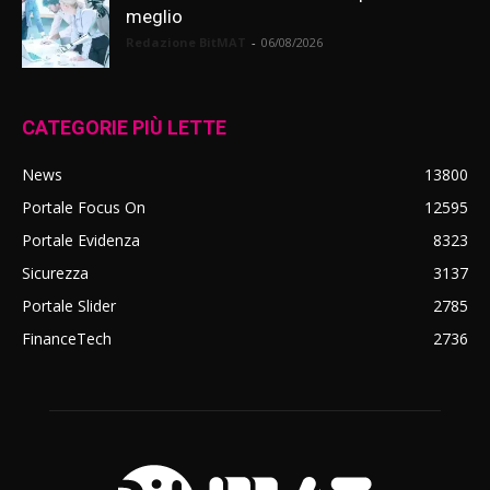
meglio
Redazione BitMAT
-
06/08/2026
CATEGORIE PIÙ LETTE
News
13800
Portale Focus On
12595
Portale Evidenza
8323
Sicurezza
3137
Portale Slider
2785
FinanceTech
2736