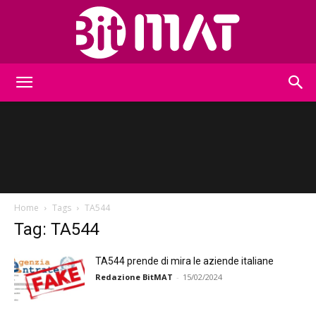
BitMat
Home
Tags
TA544
Tag: TA544
TA544 prende di mira le aziende italiane
Redazione BitMAT
-
15/02/2024