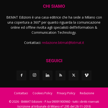
CHI SIAMO
BitMAT Edizioni è una casa editrice che ha sede a Milano con
una copertura a 360° per quanto riguarda la comunicazione
online ed offline rivolta agli specialisti dell'lnformation &
Communication Technology.
Contattaci:
redazione.bitmat@bitmat.it
SEGUICI
Contattaci
Cookies Policy
Privacy Policy
Redazione
© 2026 - BitMAT Edizioni - P.Iva 09091900960 - tutti i diritti riservati
Iscrizione al tribunale di Milano n° 295 del 28-11-2018