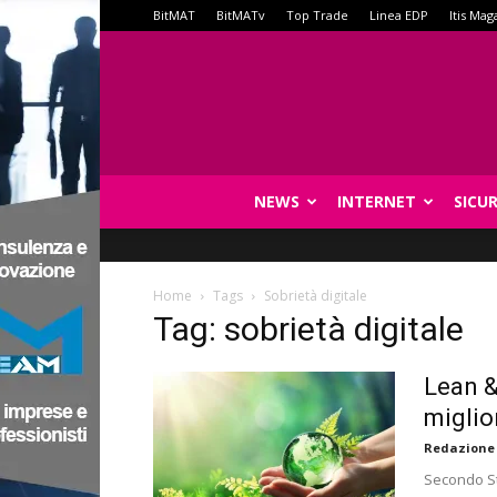
BitMAT
BitMATv
Top Trade
Linea EDP
Itis Mag
NEWS
INTERNET
SICU
Home
Tags
Sobrietà digitale
Tag: sobrietà digitale
Lean &
miglio
Redazione
Secondo St