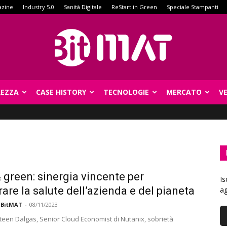
azine
Industry 5.0
Sanità Digitale
ReStart in Green
Speciale Stampanti
REZZA
CASE HISTORY
TECNOLOGIE
MERCATO
V
BitMat
 green: sinergia vincente per
Is
rare la salute dell’azienda e del pianeta
ag
 BitMAT
-
08/11/2023
een Dalgas, Senior Cloud Economist di Nutanix, sobrietà