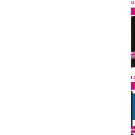
st
Pe