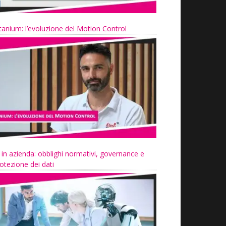
tanium: l’evoluzione del Motion Control
 in azienda: obblighi normativi, governance e
otezione dei dati