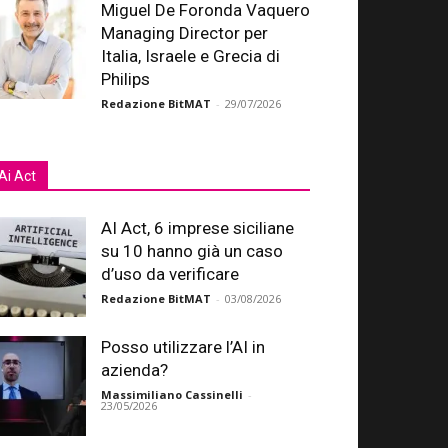
Miguel De Foronda Vaquero
Managing Director per
Italia, Israele e Grecia di
Philips
Redazione BitMAT
-
29/07/2026
Ai Act
AI Act, 6 imprese siciliane
su 10 hanno già un caso
d’uso da verificare
Redazione BitMAT
-
03/08/2026
Posso utilizzare l’AI in
azienda?
Massimiliano Cassinelli
-
23/05/2026