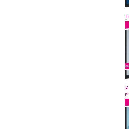
Ti
IA
pr