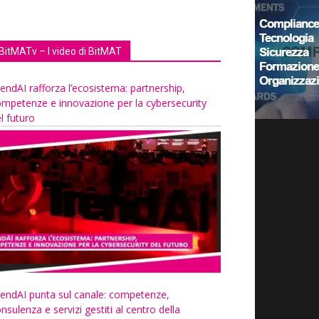
BitMATv – I video di BitMAT
endAI rafforza l’ecosistema: partnership,
mpetenze e innovazione per la cybersecurity
l futuro
endAI punta sul canale: competenze,
nsulenza e servizi gestiti al centro della