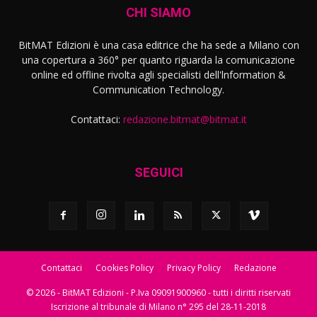
CHI SIAMO
BitMAT Edizioni è una casa editrice che ha sede a Milano con
una copertura a 360° per quanto riguarda la comunicazione
online ed offline rivolta agli specialisti dell'lnformation &
Communication Technology.
Contattaci:
redazione.bitmat@bitmat.it
SEGUICI
Contattaci
Cookies Policy
Privacy Policy
Redazione
© 2026 - BitMAT Edizioni - P.Iva 09091900960 - tutti i diritti riservati
Iscrizione al tribunale di Milano n° 295 del 28-11-2018