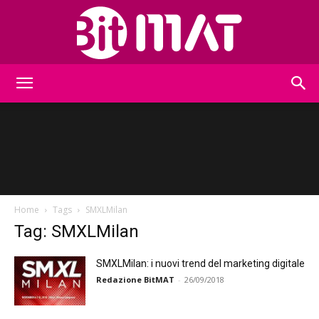
BitMat
Home
Tags
SMXLMilan
Tag: SMXLMilan
SMXLMilan: i nuovi trend del marketing digitale
Redazione BitMAT
-
26/09/2018