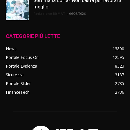
Settimana corta? Non basta per lavorare
meglio
Redazione BitMAT
-
06/08/2026
CATEGORIE PIÙ LETTE
News
13800
Portale Focus On
12595
Portale Evidenza
8323
Sicurezza
3137
Portale Slider
2785
FinanceTech
2736