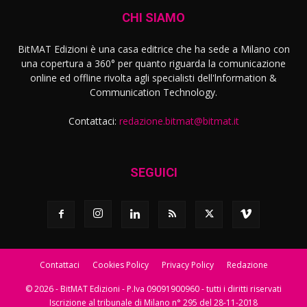
CHI SIAMO
BitMAT Edizioni è una casa editrice che ha sede a Milano con
una copertura a 360° per quanto riguarda la comunicazione
online ed offline rivolta agli specialisti dell'lnformation &
Communication Technology.
Contattaci:
redazione.bitmat@bitmat.it
SEGUICI
Contattaci
Cookies Policy
Privacy Policy
Redazione
© 2026 - BitMAT Edizioni - P.Iva 09091900960 - tutti i diritti riservati
Iscrizione al tribunale di Milano n° 295 del 28-11-2018