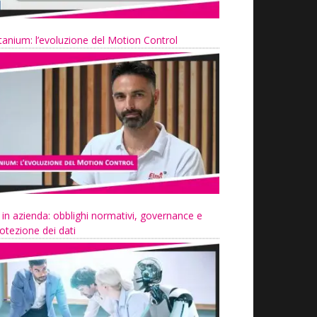
tanium: l’evoluzione del Motion Control
 in azienda: obblighi normativi, governance e
otezione dei dati