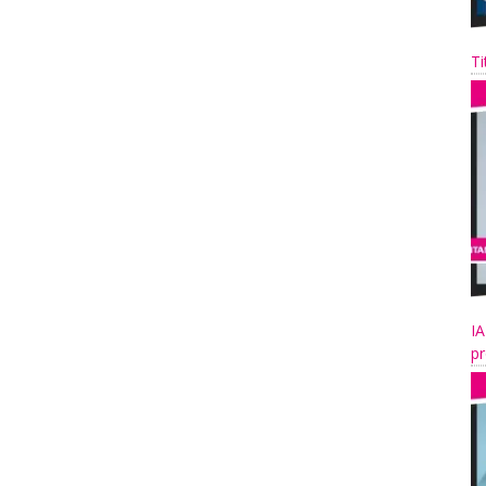
Ti
IA
pr