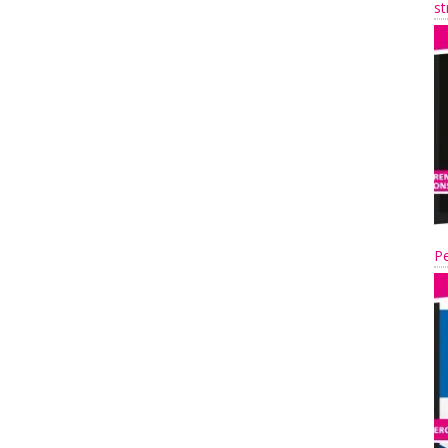
st
Pe