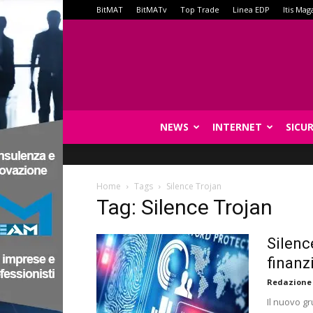
BitMAT
BitMATv
Top Trade
Linea EDP
Itis Mag
NEWS
INTERNET
SICU
Home
Tags
Silence Trojan
Tag: Silence Trojan
Silenc
finanz
Redazione
Il nuovo gr