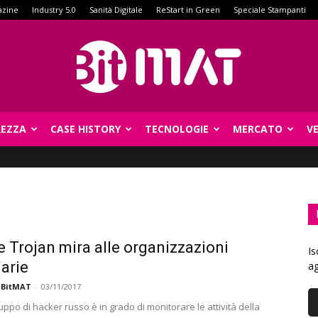
azine
Industry 5.0
Sanità Digitale
ReStart in Green
Speciale Stampanti
REZZA
CASE HISTORY
TECNOLOGIE
MERCATO
V
BitMat
e Trojan mira alle organizzazioni
Is
iarie
ag
 BitMAT
-
03/11/2017
uppo di hacker russo è in grado di monitorare le attività della