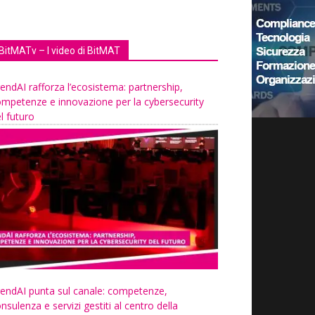
BitMATv – I video di BitMAT
endAI rafforza l’ecosistema: partnership,
mpetenze e innovazione per la cybersecurity
l futuro
endAI punta sul canale: competenze,
nsulenza e servizi gestiti al centro della