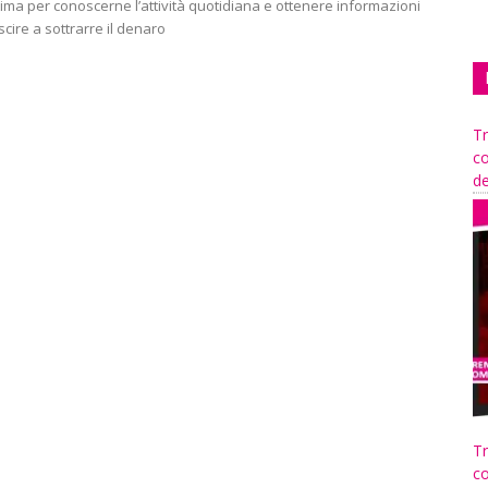
tima per conoscerne l’attività quotidiana e ottenere informazioni
uscire a sottrarre il denaro
Tr
co
de
Tr
co