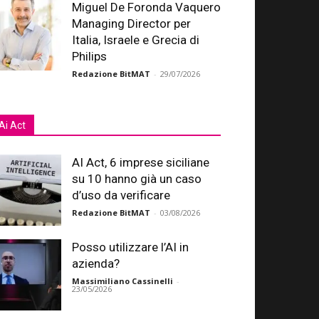
Miguel De Foronda Vaquero
Managing Director per
Italia, Israele e Grecia di
Philips
Redazione BitMAT
-
29/07/2026
Ai Act
AI Act, 6 imprese siciliane
su 10 hanno già un caso
d’uso da verificare
Redazione BitMAT
-
03/08/2026
Posso utilizzare l’AI in
azienda?
Massimiliano Cassinelli
-
23/05/2026