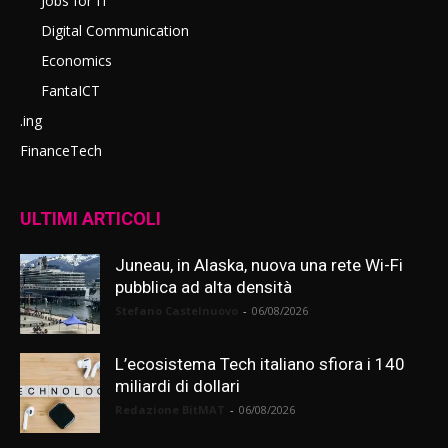
Jobs for IT
Digital Communication
Economics
FantaICT
.ing
FinanceTech
ULTIMI ARTICOLI
Juneau, in Alaska, nuova una rete Wi-Fi
pubblica ad alta densità
Stefano Castelnuovo
-
06/08/2026
L’ecosistema Tech italiano sfiora i 140
miliardi di dollari
Redazione BitMAT
-
06/08/2026