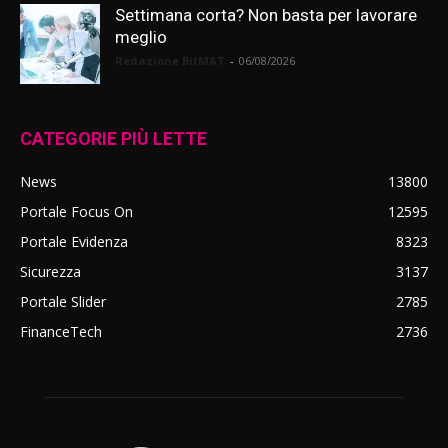
Settimana corta? Non basta per lavorare
meglio
Redazione BitMAT
-
06/08/2026
CATEGORIE PIÙ LETTE
News
13800
Portale Focus On
12595
Portale Evidenza
8323
Sicurezza
3137
Portale Slider
2785
FinanceTech
2736