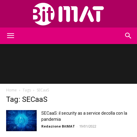
BitMat
Home
Tags
SECaaS
Tag: SECaaS
SECaaS: il security as a service decolla con la
pandemia
Redazione BitMAT
-
19/01/2022