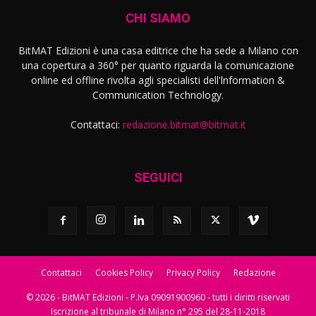
CHI SIAMO
BitMAT Edizioni è una casa editrice che ha sede a Milano con
una copertura a 360° per quanto riguarda la comunicazione
online ed offline rivolta agli specialisti dell'lnformation &
Communication Technology.
Contattaci:
redazione.bitmat@bitmat.it
SEGUICI
Contattaci
Cookies Policy
Privacy Policy
Redazione
© 2026 - BitMAT Edizioni - P.Iva 09091900960 - tutti i diritti riservati
Iscrizione al tribunale di Milano n° 295 del 28-11-2018