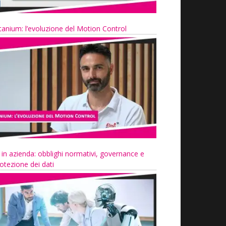
tanium: l’evoluzione del Motion Control
 in azienda: obblighi normativi, governance e
otezione dei dati