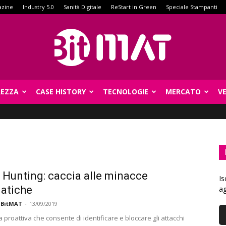
azine
Industry 5.0
Sanità Digitale
ReStart in Green
Speciale Stampanti
REZZA
CASE HISTORY
TECNOLOGIE
MERCATO
V
BitMat
 Hunting: caccia alle minacce
Is
atiche
ag
 BitMAT
-
13/09/2019
 proattiva che consente di identificare e bloccare gli attacchi