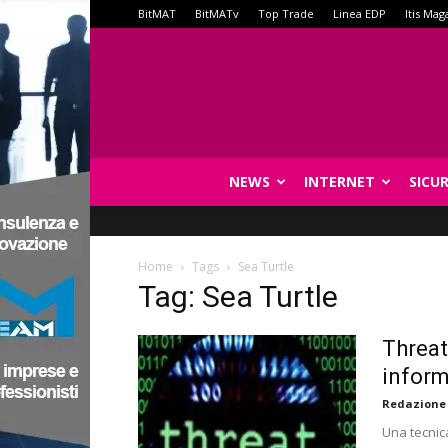
BitMAT
BitMATv
Top Trade
Linea EDP
Itis Mag
NEWS
INTERNET
SICU
Home
Tags
Sea Turtle
Tag: Sea Turtle
Threat
inform
Redazione
Una tecnica