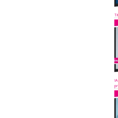
Ti
IA
pr