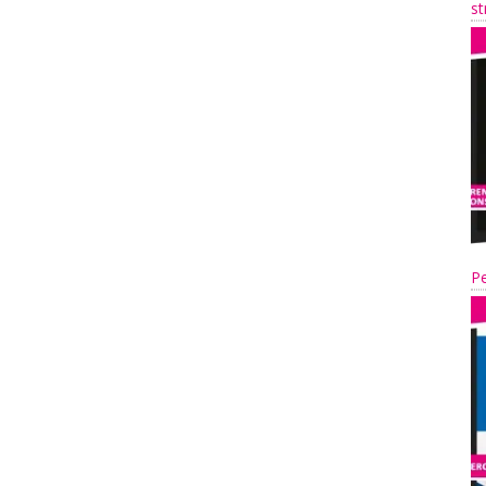
st
Pe