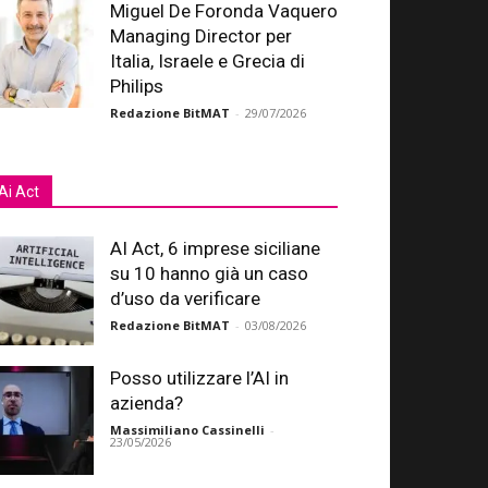
Miguel De Foronda Vaquero
Managing Director per
Italia, Israele e Grecia di
Philips
Redazione BitMAT
-
29/07/2026
Ai Act
AI Act, 6 imprese siciliane
su 10 hanno già un caso
d’uso da verificare
Redazione BitMAT
-
03/08/2026
Posso utilizzare l’AI in
azienda?
Massimiliano Cassinelli
-
23/05/2026