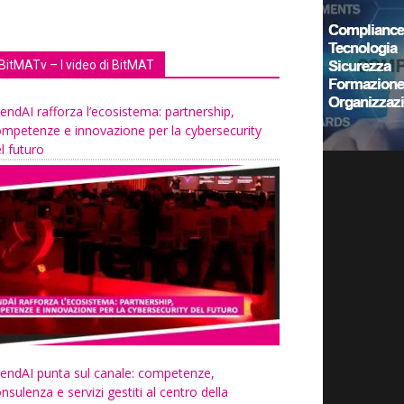
BitMATv – I video di BitMAT
endAI rafforza l’ecosistema: partnership,
mpetenze e innovazione per la cybersecurity
l futuro
endAI punta sul canale: competenze,
nsulenza e servizi gestiti al centro della