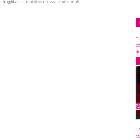
 sfuggiti ai sistemi di sicurezza tradizionali
Tr
co
de
Tr
co