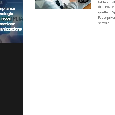
sanzioni a
di euro. Le
quelle di 
Federprivac
settore