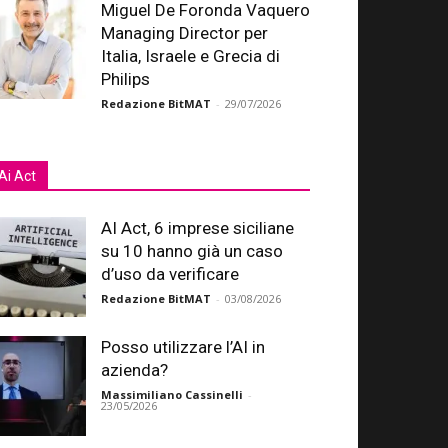
Miguel De Foronda Vaquero
Managing Director per
Italia, Israele e Grecia di
Philips
Redazione BitMAT
-
29/07/2026
Ai Act
AI Act, 6 imprese siciliane
su 10 hanno già un caso
d’uso da verificare
Redazione BitMAT
-
03/08/2026
Posso utilizzare l’AI in
azienda?
Massimiliano Cassinelli
-
23/05/2026