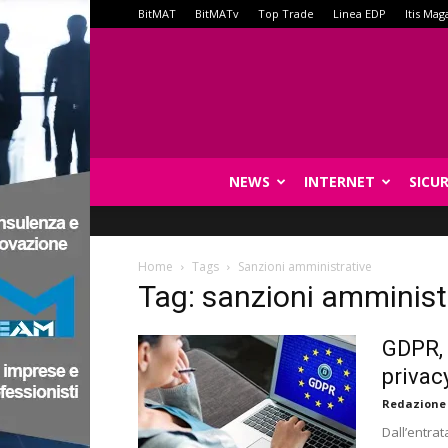
BitMAT
BitMATv
Top Trade
Linea EDP
Itis Mag
NEWS
INTERNET
SICU
Home
Tags
Sanzioni amministrative
Tag: sanzioni amminist
GDPR, 
privacy
Redazione
Dall’entrat