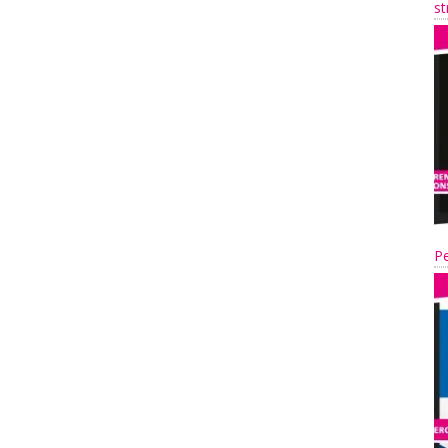
st
Pe