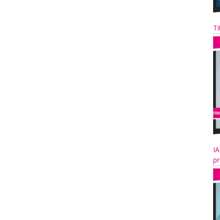
Ti
IA
pr