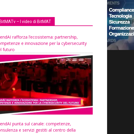
BitMATv – I video di BitMAT
endAI rafforza l’ecosistema: partnership,
mpetenze e innovazione per la cybersecurity
l futuro
endAI punta sul canale: competenze,
nsulenza e servizi gestiti al centro della