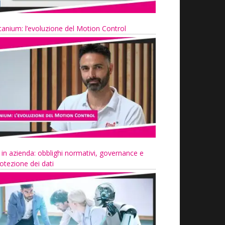
tanium: l’evoluzione del Motion Control
 in azienda: obblighi normativi, governance e
otezione dei dati