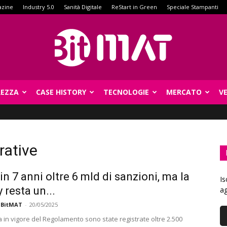
azine
Industry 5.0
Sanità Digitale
ReStart in Green
Speciale Stampanti
REZZA
CASE HISTORY
TECNOLOGIE
MERCATO
V
BitMat
rative
in 7 anni oltre 6 mld di sanzioni, ma la
Is
 resta un...
ag
 BitMAT
-
20/05/2025
a in vigore del Regolamento sono state registrate oltre 2.500