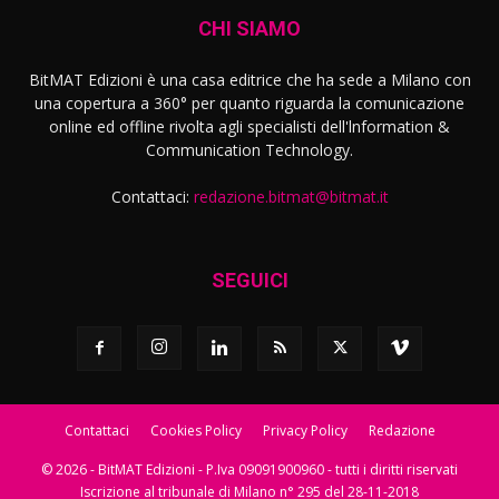
CHI SIAMO
BitMAT Edizioni è una casa editrice che ha sede a Milano con
una copertura a 360° per quanto riguarda la comunicazione
online ed offline rivolta agli specialisti dell'lnformation &
Communication Technology.
Contattaci:
redazione.bitmat@bitmat.it
SEGUICI
Contattaci
Cookies Policy
Privacy Policy
Redazione
© 2026 - BitMAT Edizioni - P.Iva 09091900960 - tutti i diritti riservati
Iscrizione al tribunale di Milano n° 295 del 28-11-2018