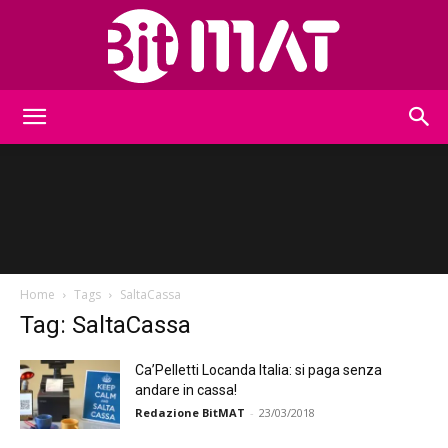
BitMat
Home
Tags
SaltaCassa
Tag: SaltaCassa
Ca’Pelletti Locanda Italia: si paga senza
andare in cassa!
Redazione BitMAT
-
23/03/2018