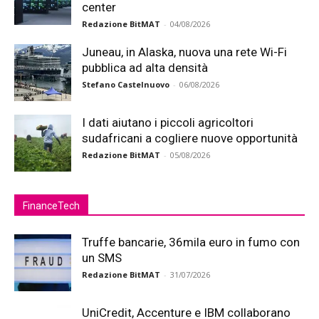
center
Redazione BitMAT
-
04/08/2026
Juneau, in Alaska, nuova una rete Wi-Fi
pubblica ad alta densità
Stefano Castelnuovo
-
06/08/2026
I dati aiutano i piccoli agricoltori
sudafricani a cogliere nuove opportunità
Redazione BitMAT
-
05/08/2026
FinanceTech
Truffe bancarie, 36mila euro in fumo con
un SMS
Redazione BitMAT
-
31/07/2026
UniCredit, Accenture e IBM collaborano