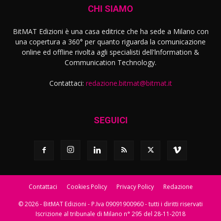
CHI SIAMO
BitMAT Edizioni è una casa editrice che ha sede a Milano con
una copertura a 360° per quanto riguarda la comunicazione
online ed offline rivolta agli specialisti dell'lnformation &
Communication Technology.
Contattaci:
redazione.bitmat@bitmat.it
SEGUICI
Contattaci
Cookies Policy
Privacy Policy
Redazione
© 2026 - BitMAT Edizioni - P.Iva 09091900960 - tutti i diritti riservati
Iscrizione al tribunale di Milano n° 295 del 28-11-2018