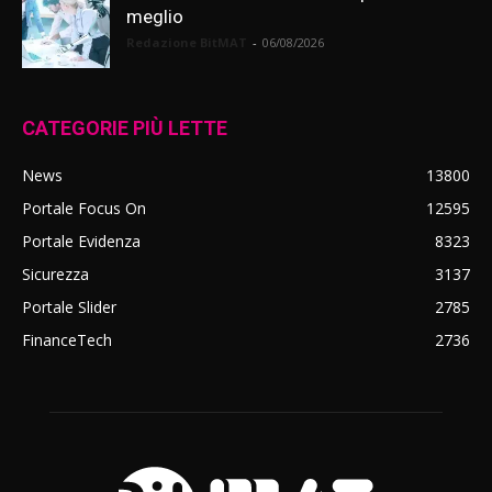
meglio
Redazione BitMAT
-
06/08/2026
CATEGORIE PIÙ LETTE
News
13800
Portale Focus On
12595
Portale Evidenza
8323
Sicurezza
3137
Portale Slider
2785
FinanceTech
2736