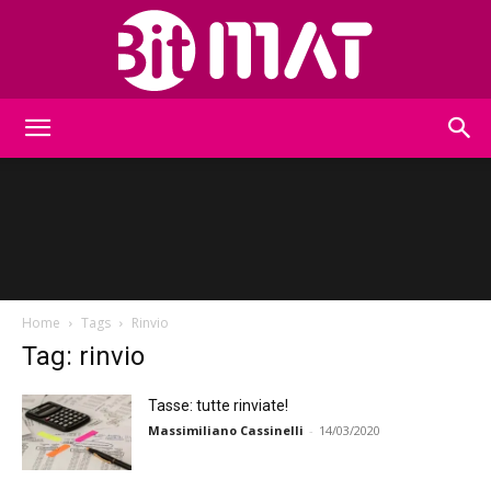
BitMat
Home
Tags
Rinvio
Tag: rinvio
Tasse: tutte rinviate!
Massimiliano Cassinelli
-
14/03/2020