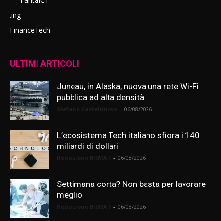
FantaICT
.ing
FinanceTech
ULTIMI ARTICOLI
Juneau, in Alaska, nuova una rete Wi-Fi
pubblica ad alta densità
Stefano Castelnuovo
-
06/08/2026
L’ecosistema Tech italiano sfiora i 140
miliardi di dollari
Redazione BitMAT
-
06/08/2026
Settimana corta? Non basta per lavorare
meglio
Redazione BitMAT
-
06/08/2026