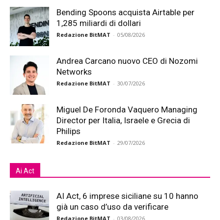
Bending Spoons acquista Airtable per
1,285 miliardi di dollari
Redazione BitMAT
-
05/08/2026
Andrea Carcano nuovo CEO di Nozomi
Networks
Redazione BitMAT
-
30/07/2026
Miguel De Foronda Vaquero Managing
Director per Italia, Israele e Grecia di
Philips
Redazione BitMAT
-
29/07/2026
Ai Act
AI Act, 6 imprese siciliane su 10 hanno
già un caso d’uso da verificare
Redazione BitMAT
-
03/08/2026