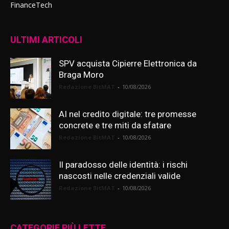
FinanceTech
ULTIMI ARTICOLI
SPV acquista Cipierre Elettronica da
Braga Moro
Redazione BitMAT
-
10/08/2026
AI nel credito digitale: tre promesse
concrete e tre miti da sfatare
Redazione BitMAT
-
10/08/2026
Il paradosso delle identità: i rischi
nascosti nelle credenziali valide
Redazione BitMAT
-
10/08/2026
CATEGORIE PIÙ LETTE