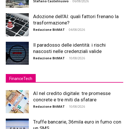
Stefano Castelnuovo
-
06/08/2026
Adozione dell’AI: quali fattori frenano la
trasformazione?
Redazione BitMAT
-
04/08/2026
Il paradosso delle identità: i rischi
nascosti nelle credenziali valide
Redazione BitMAT
-
10/08/2026
FinanceTech
AI nel credito digitale: tre promesse
concrete e tre miti da sfatare
Redazione BitMAT
-
10/08/2026
Truffe bancarie, 36mila euro in fumo con
un SMS