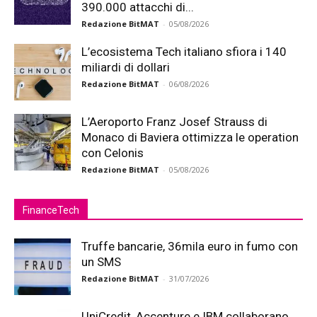
390.000 attacchi di...
Redazione BitMAT
-
05/08/2026
L’ecosistema Tech italiano sfiora i 140
miliardi di dollari
Redazione BitMAT
-
06/08/2026
L’Aeroporto Franz Josef Strauss di
Monaco di Baviera ottimizza le operation
con Celonis
Redazione BitMAT
-
05/08/2026
FinanceTech
Truffe bancarie, 36mila euro in fumo con
un SMS
Redazione BitMAT
-
31/07/2026
UniCredit, Accenture e IBM collaborano