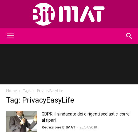
BitMat
Home
Tags
PrivacyEasyLife
Tag: PrivacyEasyLife
GDPR: il sindacato dei dirigenti scolastici corre
ai ripari
Redazione BitMAT
-
23/04/2018