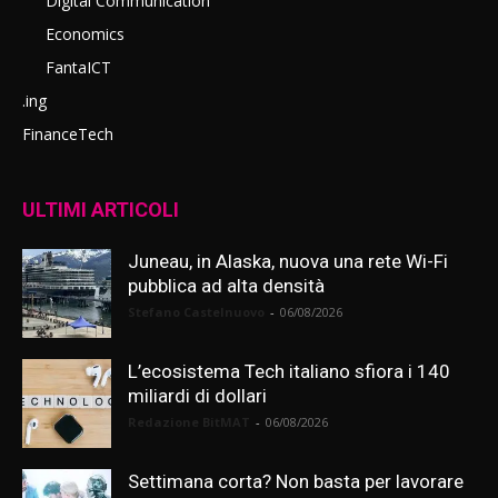
Digital Communication
Economics
FantaICT
.ing
FinanceTech
ULTIMI ARTICOLI
Juneau, in Alaska, nuova una rete Wi-Fi
pubblica ad alta densità
Stefano Castelnuovo
-
06/08/2026
L’ecosistema Tech italiano sfiora i 140
miliardi di dollari
Redazione BitMAT
-
06/08/2026
Settimana corta? Non basta per lavorare