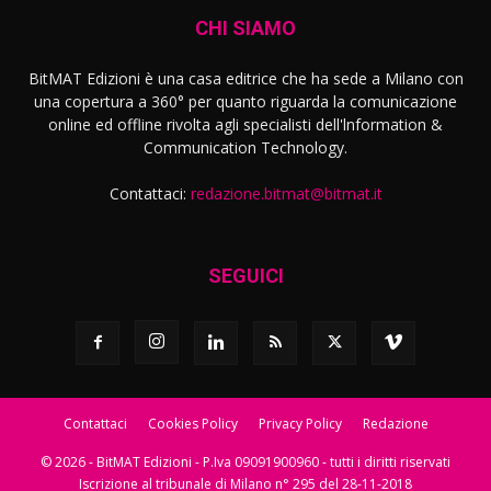
CHI SIAMO
BitMAT Edizioni è una casa editrice che ha sede a Milano con
una copertura a 360° per quanto riguarda la comunicazione
online ed offline rivolta agli specialisti dell'lnformation &
Communication Technology.
Contattaci:
redazione.bitmat@bitmat.it
SEGUICI
Contattaci
Cookies Policy
Privacy Policy
Redazione
© 2026 - BitMAT Edizioni - P.Iva 09091900960 - tutti i diritti riservati
Iscrizione al tribunale di Milano n° 295 del 28-11-2018