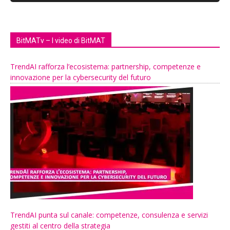
BitMATv – I video di BitMAT
TrendAI rafforza l’ecosistema: partnership, competenze e
innovazione per la cybersecurity del futuro
TrendAI punta sul canale: competenze, consulenza e servizi
gestiti al centro della strategia