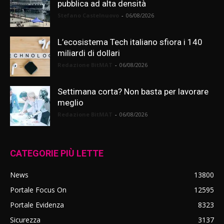
pubblica ad alta densità
Stefano Castelnuovo
-
06/08/2026
L’ecosistema Tech italiano sfiora i 140
miliardi di dollari
Redazione BitMAT
-
06/08/2026
Settimana corta? Non basta per lavorare
meglio
Redazione BitMAT
-
06/08/2026
CATEGORIE PIÙ LETTE
News
13800
Portale Focus On
12595
Portale Evidenza
8323
Sicurezza
3137