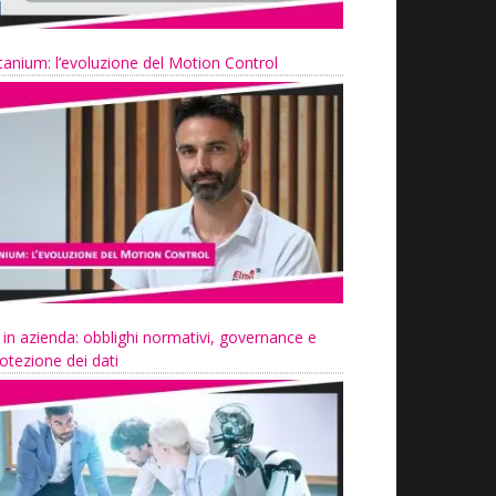
tanium: l’evoluzione del Motion Control
 in azienda: obblighi normativi, governance e
otezione dei dati