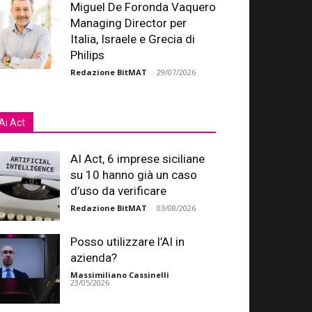
Miguel De Foronda Vaquero
Managing Director per
Italia, Israele e Grecia di
Philips
Redazione BitMAT
-
29/07/2026
Ai Act
AI Act, 6 imprese siciliane
su 10 hanno già un caso
d’uso da verificare
Redazione BitMAT
-
03/08/2026
Posso utilizzare l’AI in
azienda?
Massimiliano Cassinelli
-
23/05/2026