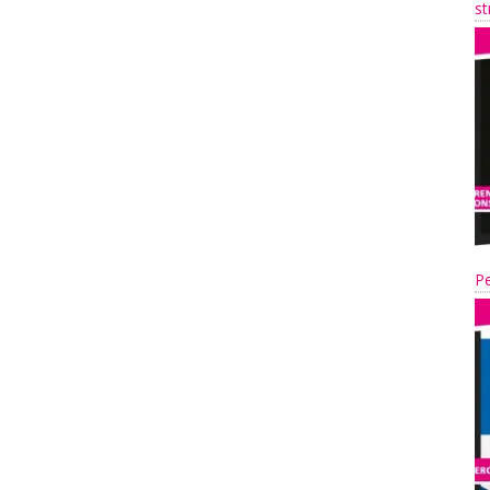
st
Pe