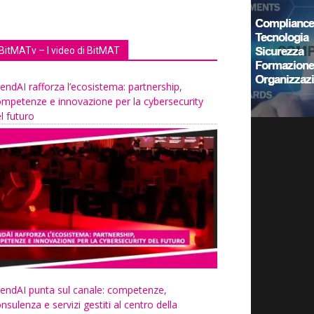
BitMATv – I video di BitMAT
endAI rafforza l’ecosistema: partnership,
mpetenze e innovazione per la cybersecurity
l futuro
endAI punta sul canale: competenze,
nsulenza e servizi gestiti al centro della