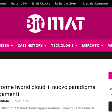
azine
Industry 5.0
Sanità Digitale
ReStart in Green
Speciale Stampanti
REZZA
CASE HISTORY
TECNOLOGIE
MERCATO
V
BitMat
d
forme hybrid cloud: il nuovo paradigma
Is
gamenti
ag
 BitMAT
-
25/10/2024
piattaforme hybrid cloud rappresentano il nuovo paradigma dei