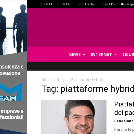
BitMAT
BitMATv
Top Trade
Linea EDP
Itis Mag
NEWS
INTERNET
SICU
Home
Tags
Piattaforme hybrid
Tag: piattaforme hybri
Piatta
dei pa
Redazione
Perché le 