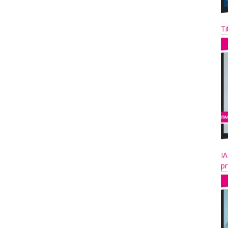
Ti
IA
pr