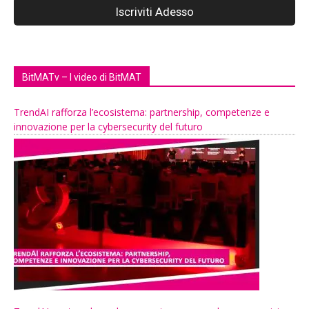
BitMATv – I video di BitMAT
TrendAI rafforza l’ecosistema: partnership, competenze e
innovazione per la cybersecurity del futuro