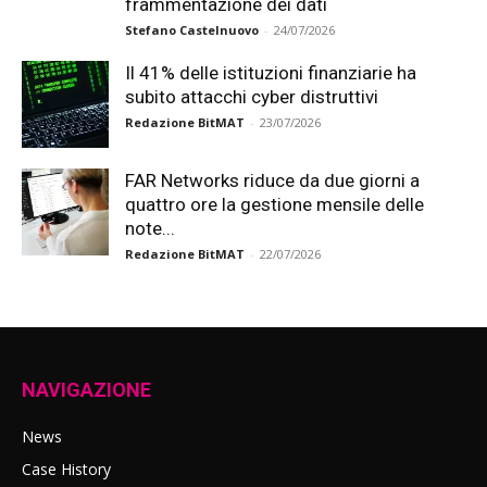
frammentazione dei dati
Stefano Castelnuovo
-
24/07/2026
Il 41% delle istituzioni finanziarie ha
subito attacchi cyber distruttivi
Redazione BitMAT
-
23/07/2026
FAR Networks riduce da due giorni a
quattro ore la gestione mensile delle
note...
Redazione BitMAT
-
22/07/2026
NAVIGAZIONE
News
Case History