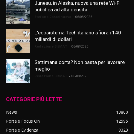
Juneau, in Alaska, nuova una rete Wi-Fi
pubblica ad alta densità
Stefano Castelnuovo
-
06/08/2026
L’ecosistema Tech italiano sfiora i 140
miliardi di dollari
Redazione BitMAT
-
06/08/2026
Settimana corta? Non basta per lavorare
meglio
Redazione BitMAT
-
06/08/2026
CATEGORIE PIÙ LETTE
News
13800
Portale Focus On
12595
Portale Evidenza
8323