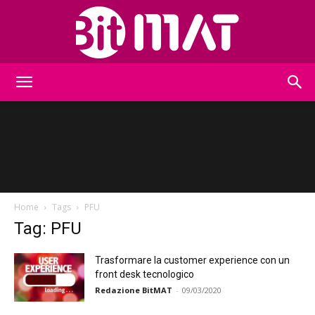
BitMat
Home
Tags
PFU
Tag: PFU
Trasformare la customer experience con un
front desk tecnologico
Redazione BitMAT
-
09/03/2020