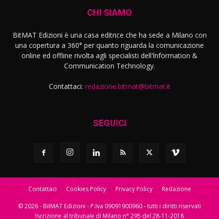
CHI SIAMO
BitMAT Edizioni è una casa editrice che ha sede a Milano con
una copertura a 360° per quanto riguarda la comunicazione
online ed offline rivolta agli specialisti dell'lnformation &
Communication Technology.
Contattaci:
redazione.bitmat@bitmat.it
SEGUICI
Contattaci
Cookies Policy
Privacy Policy
Redazione
© 2026 - BitMAT Edizioni - P.Iva 09091900960 - tutti i diritti riservati
Iscrizione al tribunale di Milano n° 295 del 28-11-2018