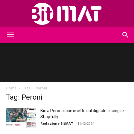
BitMat
Home
Tags
Peroni
Tag: Peroni
Birra Peroni scommette sul digitale e sceglie
Shopfully
Redazione BitMAT
-
11/12/2024