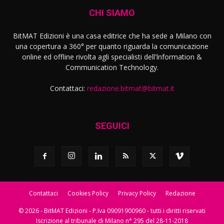
CHI SIAMO
BitMAT Edizioni è una casa editrice che ha sede a Milano con
una copertura a 360° per quanto riguarda la comunicazione
online ed offline rivolta agli specialisti dell'lnformation &
Communication Technology.
Contattaci:
redazione.bitmat@bitmat.it
SEGUICI
Contattaci
Cookies Policy
Privacy Policy
Redazione
© 2026 - BitMAT Edizioni - P.Iva 09091900960 - tutti i diritti riservati
Iscrizione al tribunale di Milano n° 295 del 28-11-2018