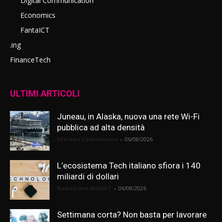
Digital Communication
Economics
FantaICT
.ing
FinanceTech
ULTIMI ARTICOLI
Juneau, in Alaska, nuova una rete Wi-Fi
pubblica ad alta densità
Stefano Castelnuovo
-
06/08/2026
L’ecosistema Tech italiano sfiora i 140
miliardi di dollari
Redazione BitMAT
-
06/08/2026
Settimana corta? Non basta per lavorare