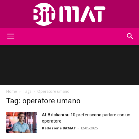
BitMat
Home
Tags
Operatore umano
Tag: operatore umano
AI: 8 italiani su 10 preferiscono parlare con un
operatore
Redazione BitMAT
-
12/05/2025