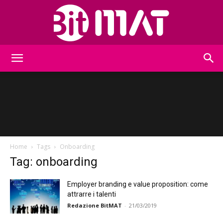
BitMat
Home
Tags
Onboarding
Tag: onboarding
Employer branding e value proposition: come
attrarre i talenti
Redazione BitMAT
-
21/03/2019