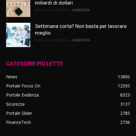
miliardi di dollari
Redazione BitMAT
-
06/08/2026
Settimana corta? Non basta per lavorare
meglio
Redazione BitMAT
-
06/08/2026
CATEGORIE PIÙ LETTE
News
13800
Portale Focus On
12595
Portale Evidenza
8323
Sicurezza
3137
Portale Slider
2785
FinanceTech
2736