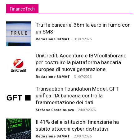
FinanceTech
Truffe bancarie, 36mila euro in fumo con
un SMS
Redazione BitMAT
-
31/07/2026
UniCredit, Accenture e IBM collaborano
per costruire la piattaforma bancaria
europea di nuova generazione
Redazione BitMAT
-
31/07/2026
Transaction Foundation Model: GFT
unifica l’IA bancaria contro la
frammentazione dei dati
Stefano Castelnuovo
-
24/07/2026
Il 41% delle istituzioni finanziarie ha
subito attacchi cyber distruttivi
Redazione BitMAT
-
23/07/2026