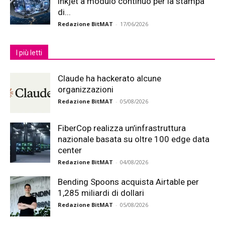
inkjet a modulo continuo per la stampa
di...
Redazione BitMAT
-
17/06/2026
I più letti
Claude ha hackerato alcune
organizzazioni
Redazione BitMAT
-
05/08/2026
FiberCop realizza un’infrastruttura
nazionale basata su oltre 100 edge data
center
Redazione BitMAT
-
04/08/2026
Bending Spoons acquista Airtable per
1,285 miliardi di dollari
Redazione BitMAT
-
05/08/2026