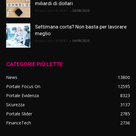
miliardi di dollari
Redazione BitMAT
-
06/08/2026
Settimana corta? Non basta per lavorare
meglio
Redazione BitMAT
-
06/08/2026
CATEGORIE PIÙ LETTE
News
13800
Portale Focus On
12595
Portale Evidenza
8323
Sicurezza
3137
Portale Slider
2785
FinanceTech
2736