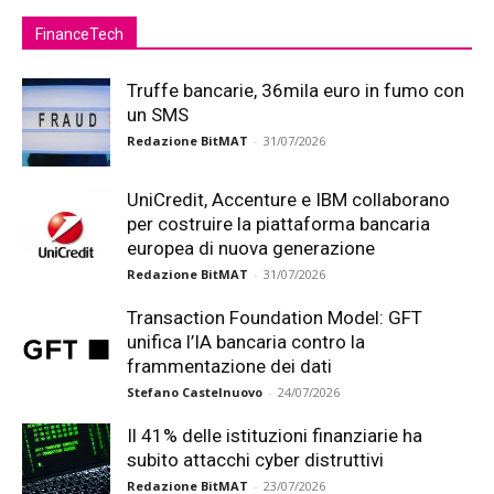
FinanceTech
Truffe bancarie, 36mila euro in fumo con
un SMS
Redazione BitMAT
-
31/07/2026
UniCredit, Accenture e IBM collaborano
per costruire la piattaforma bancaria
europea di nuova generazione
Redazione BitMAT
-
31/07/2026
Transaction Foundation Model: GFT
unifica l’IA bancaria contro la
frammentazione dei dati
Stefano Castelnuovo
-
24/07/2026
Il 41% delle istituzioni finanziarie ha
subito attacchi cyber distruttivi
Redazione BitMAT
-
23/07/2026