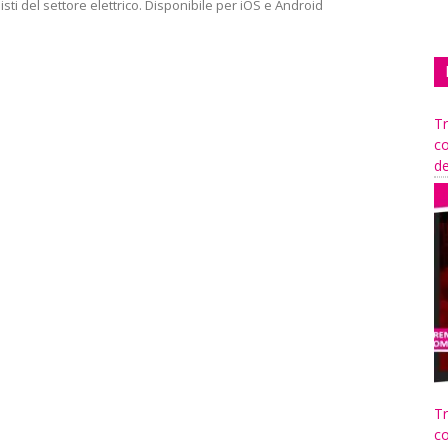
sti del settore elettrico. Disponibile per iOS e Android
Tr
co
de
Tr
co