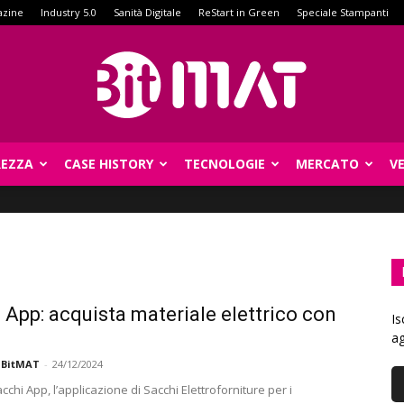
azine
Industry 5.0
Sanità Digitale
ReStart in Green
Speciale Stampanti
REZZA
CASE HISTORY
TECNOLOGIE
MERCATO
V
BitMat
 App: acquista materiale elettrico con
Is
!
ag
 BitMAT
-
24/12/2024
acchi App, l’applicazione di Sacchi Elettroforniture per i