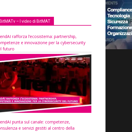
BitMATv – I video di BitMAT
endAI rafforza l’ecosistema: partnership,
mpetenze e innovazione per la cybersecurity
l futuro
endAI punta sul canale: competenze,
nsulenza e servizi gestiti al centro della