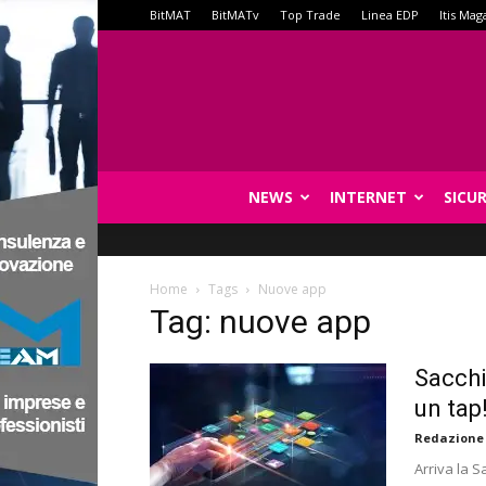
BitMAT
BitMATv
Top Trade
Linea EDP
Itis Mag
NEWS
INTERNET
SICU
Home
Tags
Nuove app
Tag: nuove app
Sacchi
un tap
Redazione
Arriva la S