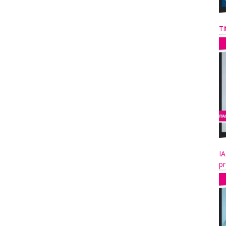
Ti
IA
pr