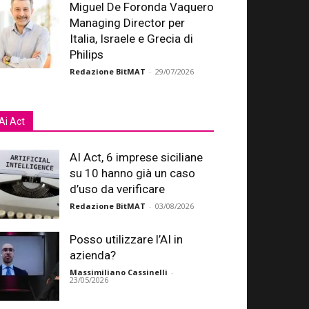
Miguel De Foronda Vaquero
Managing Director per
Italia, Israele e Grecia di
Philips
Redazione BitMAT
-
29/07/2026
Ai Act
AI Act, 6 imprese siciliane
su 10 hanno già un caso
d’uso da verificare
Redazione BitMAT
-
03/08/2026
Posso utilizzare l’AI in
azienda?
Massimiliano Cassinelli
-
23/05/2026