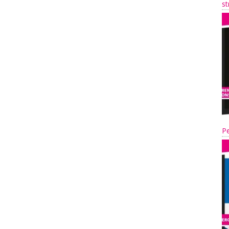
st
Pe