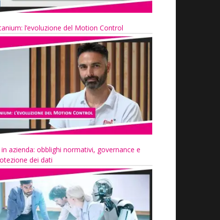
tanium: l’evoluzione del Motion Control
 in azienda: obblighi normativi, governance e
otezione dei dati