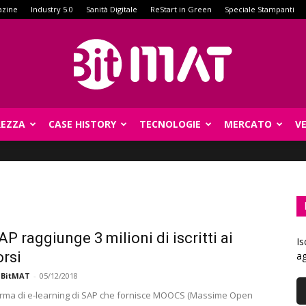
azine
Industry 5.0
Sanità Digitale
ReStart in Green
Speciale Stampanti
REZZA
CASE HISTORY
TECNOLOGIE
MERCATO
V
BitMat
P raggiunge 3 milioni di iscritti ai
Is
orsi
ag
 BitMAT
-
05/12/2018
orma di e-learning di SAP che fornisce MOOCS (Massime Open