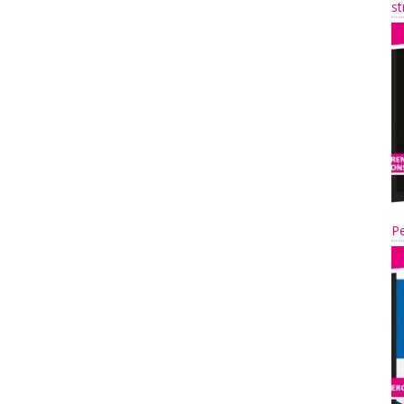
st
Pe