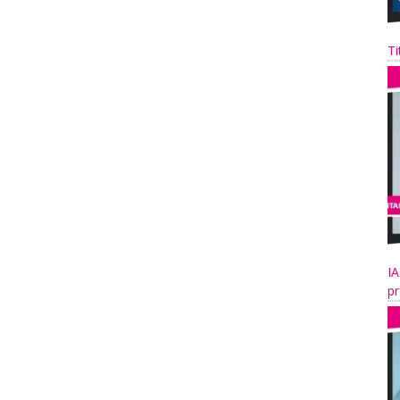
Ti
IA
pr