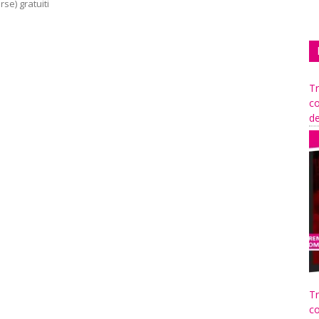
se) gratuiti
Tr
co
de
Tr
co