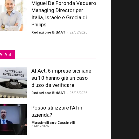
Miguel De Foronda Vaquero
Managing Director per
Italia, Israele e Grecia di
Philips
Redazione BitMAT
-
29/07/2026
Ai Act
AI Act, 6 imprese siciliane
su 10 hanno già un caso
d’uso da verificare
Redazione BitMAT
-
03/08/2026
Posso utilizzare l’AI in
azienda?
Massimiliano Cassinelli
-
23/05/2026