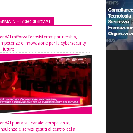
BitMATv – I video di BitMAT
endAI rafforza l’ecosistema: partnership,
mpetenze e innovazione per la cybersecurity
l futuro
endAI punta sul canale: competenze,
nsulenza e servizi gestiti al centro della