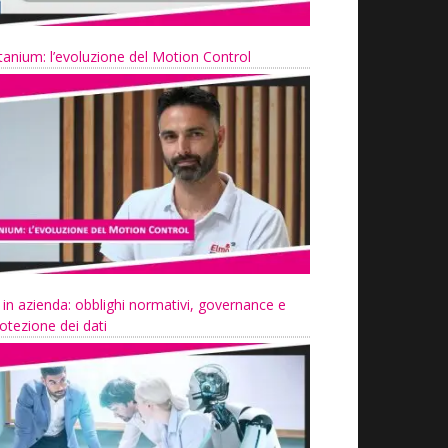
tanium: l’evoluzione del Motion Control
 in azienda: obblighi normativi, governance e
otezione dei dati