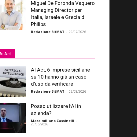
Miguel De Foronda Vaquero
Managing Director per
Italia, Israele e Grecia di
Philips
Redazione BitMAT
-
29/07/2026
Ai Act
AI Act, 6 imprese siciliane
su 10 hanno già un caso
d’uso da verificare
Redazione BitMAT
-
03/08/2026
Posso utilizzare l’AI in
azienda?
Massimiliano Cassinelli
-
23/05/2026