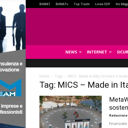
BitMAT
BitMATv
Top Trade
Linea EDP
Itis Mag
NEWS
INTERNET
SICU
Home
Tags
MICS – Made in Italy Circolare e Soste
Tag: MICS – Made in Ita
MetaW
sosten
Redazione
Finanziato 