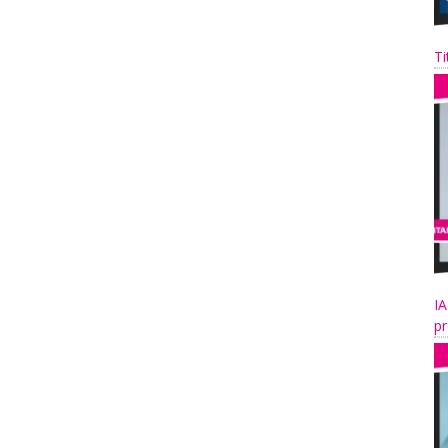
Ti
IA
pr