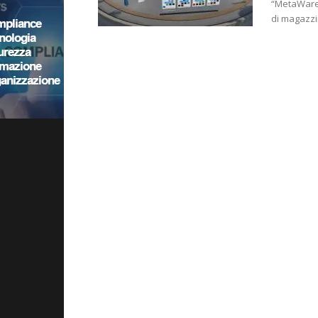
“MetaWareh
di magazzi