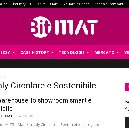
azine
Industry 5.0
Sanità Digitale
ReStart in Green
Speciale Stampanti
REZZA
CASE HISTORY
TECNOLOGIE
MERCATO
V
BitMat
nibile
ly Circolare e Sostenibile
arehouse: lo showroom smart e
Is
ibile
ag
 BitMAT
-
07/10/2025
da MICS – Made in Italy Circolare e Sostenibile, il progetto