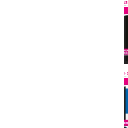
st
Pe