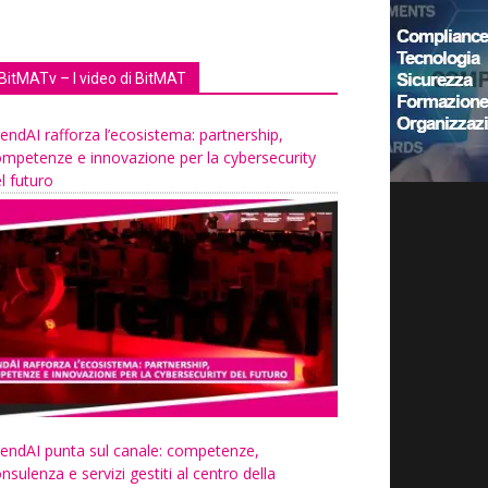
BitMATv – I video di BitMAT
endAI rafforza l’ecosistema: partnership,
mpetenze e innovazione per la cybersecurity
l futuro
endAI punta sul canale: competenze,
nsulenza e servizi gestiti al centro della