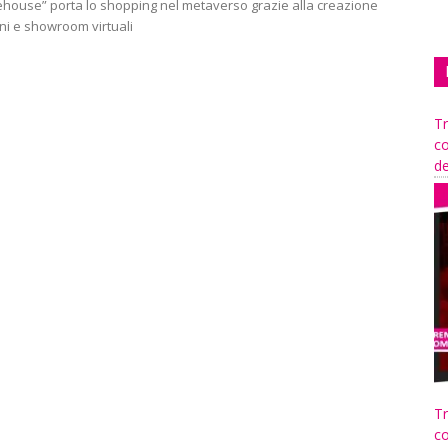
ouse” porta lo shopping nel metaverso grazie alla creazione
ni e showroom virtuali
Tr
co
de
Tr
co