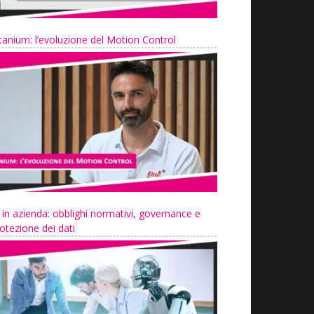
tanium: l’evoluzione del Motion Control
 in azienda: obblighi normativi, governance e
otezione dei dati