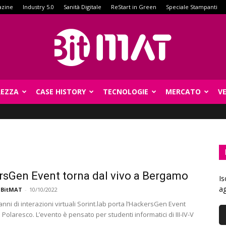
azine
Industry 5.0
Sanità Digitale
ReStart in Green
Speciale Stampanti
REZZA
CASE HISTORY
TECNOLOGIE
MERCATO
V
BitMat
sGen Event torna dal vivo a Bergamo
Is
ag
 BitMAT
-
10/10/2022
ni di interazioni virtuali Sorint.lab porta l’HackersGen Event
 Polaresco. L’evento è pensato per studenti informatici di III-IV-V