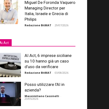
Miguel De Foronda Vaquero
Managing Director per
Italia, Israele e Grecia di
Philips
Redazione BitMAT
-
29/07/2026
Ai Act
AI Act, 6 imprese siciliane
su 10 hanno già un caso
d’uso da verificare
Redazione BitMAT
-
03/08/2026
Posso utilizzare l’AI in
azienda?
Massimiliano Cassinelli
-
23/05/2026