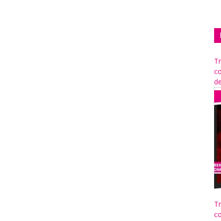
Tr
co
de
Tr
co