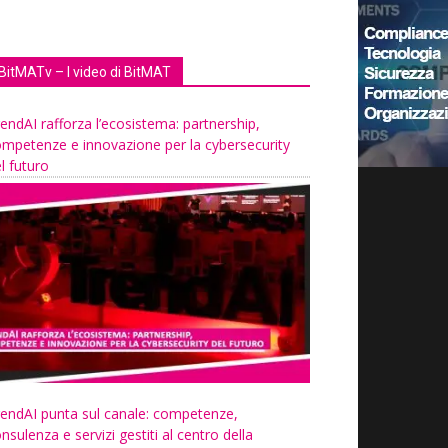
BitMATv – I video di BitMAT
endAI rafforza l’ecosistema: partnership,
mpetenze e innovazione per la cybersecurity
l futuro
endAI punta sul canale: competenze,
nsulenza e servizi gestiti al centro della