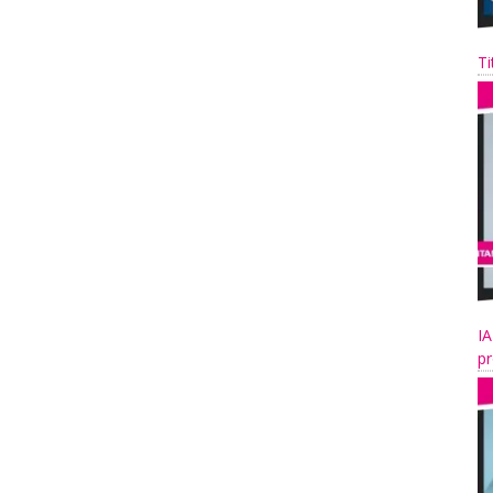
Ti
IA
pr