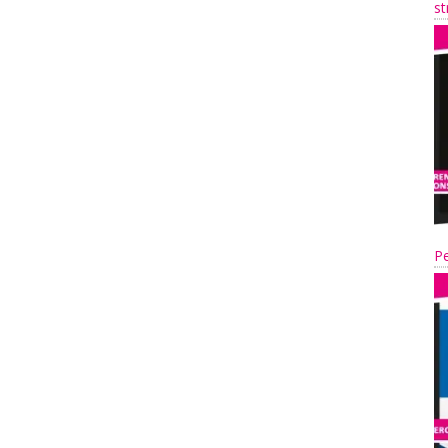
st
Pe