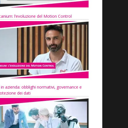
tanium: l’evoluzione del Motion Control
 in azienda: obblighi normativi, governance e
otezione dei dati