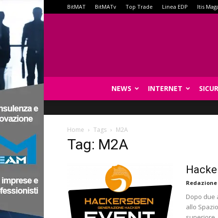
BitMAT
BitMATv
Top Trade
Linea EDP
Itis Mag
NEWS
INTERNET
SICU
Home
Tags
M2A
Tag: M2A
Hacker
Redazione
Dopo due an
allo Spazio
superiore.