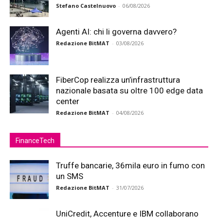
Stefano Castelnuovo
-
06/08/2026
Agenti AI: chi li governa davvero?
Redazione BitMAT
-
03/08/2026
FiberCop realizza un’infrastruttura
nazionale basata su oltre 100 edge data
center
Redazione BitMAT
-
04/08/2026
FinanceTech
Truffe bancarie, 36mila euro in fumo con
un SMS
Redazione BitMAT
-
31/07/2026
UniCredit, Accenture e IBM collaborano