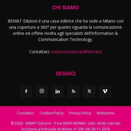
CHI SIAMO
BitMAT Edizioni è una casa editrice che ha sede a Milano con
una copertura a 360° per quanto riguarda la comunicazione
online ed offline rivolta agli specialisti dell'lnformation &
Communication Technology.
Contattaci:
redazione.bitmat@bitmat.it
SEGUICI
Contattaci
Cookies Policy
Privacy Policy
Redazione
© 2026 - BitMAT Edizioni - P.Iva 09091900960 - tutti i diritti riservati
Iscrizione al tribunale di Milano n° 295 del 28-11-2018