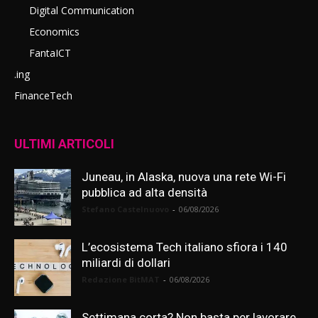
Digital Communication
Economics
FantaICT
.ing
FinanceTech
ULTIMI ARTICOLI
Juneau, in Alaska, nuova una rete Wi-Fi
pubblica ad alta densità
Stefano Castelnuovo
-
06/08/2026
L’ecosistema Tech italiano sfiora i 140
miliardi di dollari
Redazione BitMAT
-
06/08/2026
Settimana corta? Non basta per lavorare