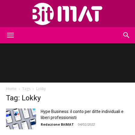
BitMat
Home
Tags
Lokky
Tag: Lokky
Hype Business: il conto per ditte individuali e
liberi professionisti
Redazione BitMAT
-
04/02/2022