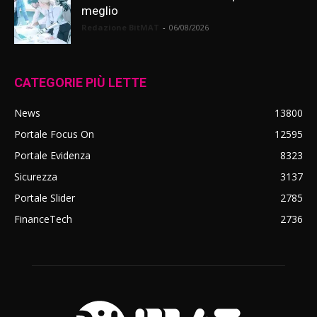
meglio
Redazione BitMAT
-
06/08/2026
CATEGORIE PIÙ LETTE
News
13800
Portale Focus On
12595
Portale Evidenza
8323
Sicurezza
3137
Portale Slider
2785
FinanceTech
2736