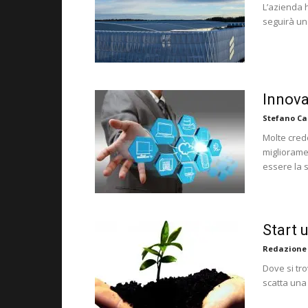
L’azienda 
seguirà un
Innova
Stefano Ca
Molte cred
migliorame
essere la 
Start 
Redazione
Dove si tr
scatta una