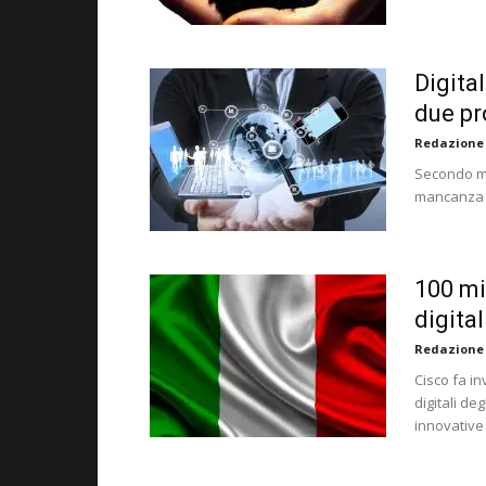
Digita
due pr
Redazione
Secondo mol
mancanza d
100 mil
digital
Redazione
Cisco fa i
digitali de
innovative