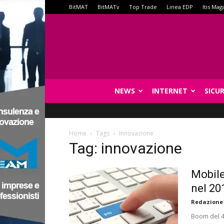
BitMAT
BitMATv
Top Trade
Linea EDP
Itis Mag
NEWS
INTERNET
SICU
Home
Tags
Innovazione
Tag: innovazione
Mobil
nel 20
Redazione
Boom del 4