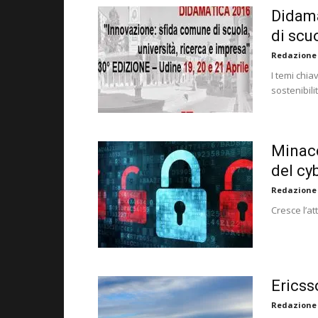
Didama
di scuo
Redazione
I temi chia
sostenibili
Minacc
del cy
Redazione
Cresce l’a
Ericss
Redazione