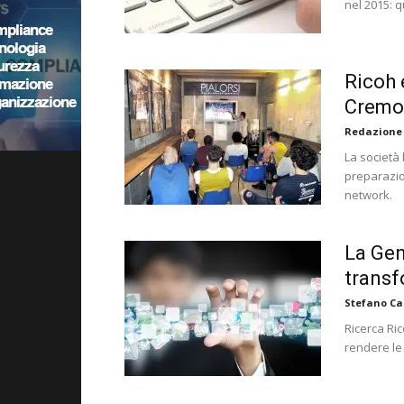
nel 2015: q
Ricoh 
Cremo
Redazione
La società 
preparazion
network.
La Gen
transf
Stefano Ca
Ricerca Ri
rendere le 