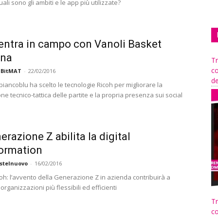
uali sono gli ambiti e le app più utilizzate?
entra in campo con Vanoli Basket
na
Tr
co
 BitMAT
-
22/02/2016
de
biancoblu ha scelto le tecnologie Ricoh per migliorare la
e tecnico-tattica delle partite e la propria presenza sui social
erazione Z abilita la digital
ormation
stelnuovo
-
16/02/2016
coh: l’avvento della Generazione Z in azienda contribuirà a
organizzazioni più flessibili ed efficienti
Tr
co