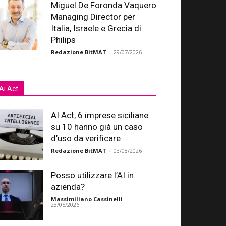
Miguel De Foronda Vaquero
Managing Director per
Italia, Israele e Grecia di
Philips
Redazione BitMAT
-
29/07/2026
Ai Act
AI Act, 6 imprese siciliane
su 10 hanno già un caso
d’uso da verificare
Redazione BitMAT
-
03/08/2026
Posso utilizzare l’AI in
azienda?
Massimiliano Cassinelli
-
23/05/2026