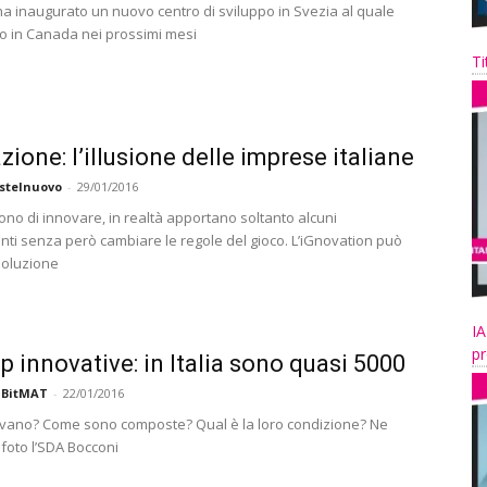
ha inaugurato un nuovo centro di sviluppo in Svezia al quale
o in Canada nei prossimi mesi
Ti
zione: l’illusione delle imprese italiane
stelnuovo
-
29/01/2016
ono di innovare, in realtà apportano soltanto alcuni
nti senza però cambiare le regole del gioco. L’iGnovation può
soluzione
IA
pr
up innovative: in Italia sono quasi 5000
 BitMAT
-
22/01/2016
ovano? Come sono composte? Qual è la loro condizione? Ne
 foto l’SDA Bocconi