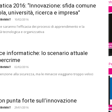
st
tica 2016: “Innovazione: sfida comune
la, università, ricerca e impresa”
 BitMAT
-
10/02/2016
ve saranno l'efficacia dei processi di apprendimento e la
tà tecnologica e organizzativa
e informatiche: lo scenario attuale
bercrime
Pe
 BitMAT
-
02/02/2016
ttenzione alla sicurezza, ma le minacce viaggiano troppo veloci
on punta forte sull’innovazione
 BitMAT
-
29/01/2016