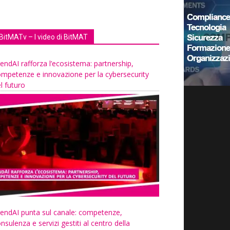
BitMATv – I video di BitMAT
endAI rafforza l’ecosistema: partnership,
mpetenze e innovazione per la cybersecurity
l futuro
endAI punta sul canale: competenze,
nsulenza e servizi gestiti al centro della