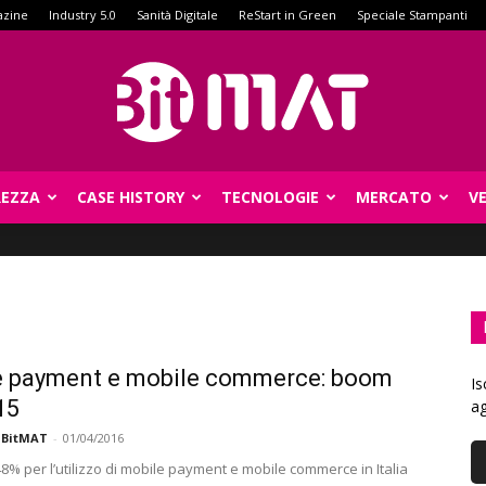
azine
Industry 5.0
Sanità Digitale
ReStart in Green
Speciale Stampanti
REZZA
CASE HISTORY
TECNOLOGIE
MERCATO
V
BitMat
e payment e mobile commerce: boom
Is
15
ag
 BitMAT
-
01/04/2016
8% per l’utilizzo di mobile payment e mobile commerce in Italia