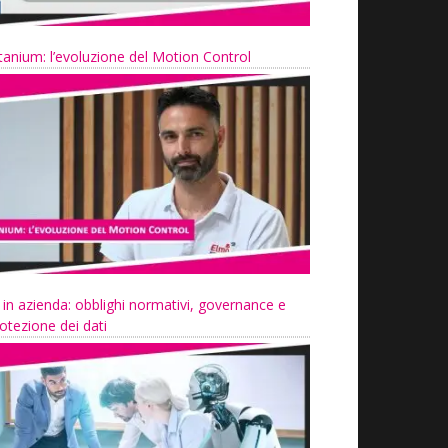
tanium: l’evoluzione del Motion Control
 in azienda: obblighi normativi, governance e
otezione dei dati