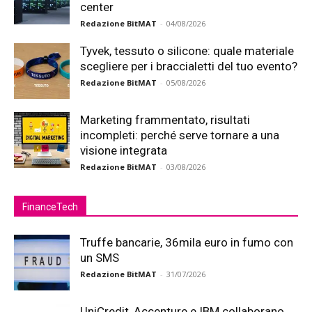
center
Redazione BitMAT
-
04/08/2026
Tyvek, tessuto o silicone: quale materiale
scegliere per i braccialetti del tuo evento?
Redazione BitMAT
-
05/08/2026
Marketing frammentato, risultati
incompleti: perché serve tornare a una
visione integrata
Redazione BitMAT
-
03/08/2026
FinanceTech
Truffe bancarie, 36mila euro in fumo con
un SMS
Redazione BitMAT
-
31/07/2026
UniCredit, Accenture e IBM collaborano