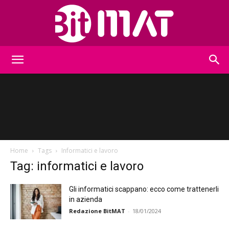
BitMat
Home
Tags
Informatici e lavoro
Tag: informatici e lavoro
Gli informatici scappano: ecco come trattenerli
in azienda
Redazione BitMAT
-
18/01/2024