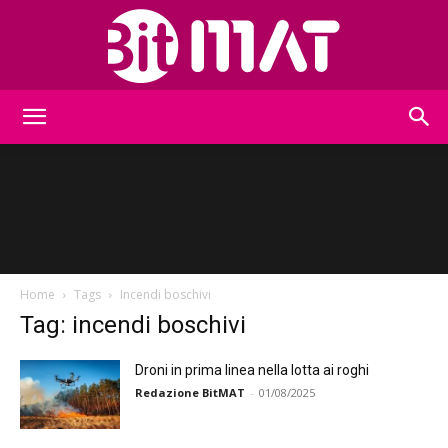
BitMat
Home
Tags
Incendi boschivi
Tag: incendi boschivi
Droni in prima linea nella lotta ai roghi
Redazione BitMAT
-
01/08/2025